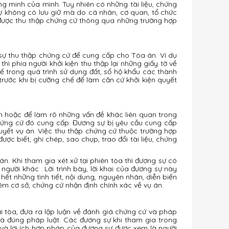
g minh của mình. Tuy nhiên có những tài liệu, chứng
ự không có lưu giữ mà do cá nhân, cơ quan, tổ chức
 được thu thập chứng cứ thông qua những trường hợp
 sự thu thập chứng cứ để cung cấp cho Tòa án. Ví dụ
thì phía người khởi kiện thu thập lại những giấy tờ về
ế trong quá trình sử dụng đất, sổ hộ khẩu các thành
 trước khi bị cưỡng chế để làm căn cứ khởi kiện quyết
h hoặc để làm rõ những vấn đề khác liên quan trong
chứng cứ đó cung cấp. Đương sự bị yêu cầu cung cấp
yết vụ án. Việc thu thập chứng cứ thuộc trường hợp
ợc biết, ghi chép, sao chụp, trao đổi tài liệu, chứng
n. Khi tham gia xét xử tại phiên tòa thì đương sự có
gười khác . Lời trình bày, lời khai của đương sự này
 hết những tình tiết, nội dung, nguyên nhân, diễn biến
êm cơ sở, chứng cứ nhận định chính xác về vụ án.
i tòa, đưa ra lập luận về đánh giá chứng cứ và pháp
và đúng pháp luật. Các đương sự khi tham gia trong
 và lợi ích hợp pháp của đương sự được xem là người