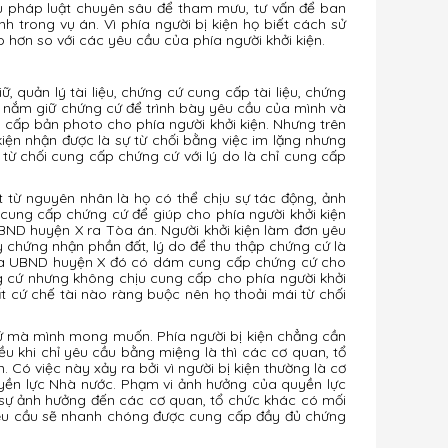
iểu pháp luật chuyên sâu để tham mưu, tư vấn để ban
 trong vụ án. Vì phía người bị kiện họ biết cách sử
hơn so với các yêu cầu của phía người khởi kiện.
, quản lý tài liệu, chứng cứ cung cấp tài liệu, chứng
g nắm giữ chứng cứ để trình bày yêu cầu của mình và
 cấp bản photo cho phía người khởi kiện. Nhưng trên
iện nhận được là sự từ chối bằng việc im lặng nhưng
từ chối cung cấp chứng cứ với lý do là chỉ cung cấp
 từ nguyên nhân là họ có thể chịu sự tác động, ảnh
m cung cấp chứng cứ để giúp cho phía người khởi kiện
 UBND huyện X ra Tòa án. Người khởi kiện làm đơn yêu
chứng nhận phần đất, lý do để thu thập chứng cứ là
 của UBND huyện X đó có dám cung cấp chứng cứ cho
g cứ nhưng không chịu cung cấp cho phía người khởi
t cứ chế tài nào ràng buộc nên họ thoải mái từ chối
 cứ mà mình mong muốn. Phía người bị kiện chẳng cần
u khi chỉ yêu cầu bằng miệng là thì các cơ quan, tổ
Có việc này xảy ra bởi vì người bị kiện thường là cơ
yền lực Nhà nước. Phạm vi ảnh hưởng của quyền lực
ó sự ảnh hưởng đến các cơ quan, tổ chức khác có mối
n yêu cầu sẽ nhanh chóng được cung cấp đầy đủ chứng