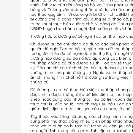
nhiều lĩnh vực của đời sống xã hội và Thừa phát lại 
bằng và Trưởng văn phòng thừa phát lại về nội dung, 
tục theo quy định. Ví dụ: ông A bị Chủ tịch UBND h
bị cưỡng chế là công trình xậy dựng sẽ bị tháo gỡ, p
trước khi bị thực hiện cưỡng chế. Vi bằng do Thừa ph
UBND huyện ban hành quyết định cưỡng chế về hành v
Trường hợp 5: Đương sự đề nghị Tòa án thu thập chứ
Khi đương sự đã chủ động áp dụng các biện pháp cầ
quyền đề nghị Tòa án hỗ trợ giúp mình để thu thập 
tương đối. Điều đó có nghĩa là việc thụ lí, giải qu
trường hợp đương sự đã nổ lực áp dụng các biện p
thu thập chứng cứ của đương sự thì Tòa án sẽ thực
sự. Tòa án chỉ có trách nhiệm hỗ trợ đương sự tron
chứng minh cho phía đương sự. Nghĩa vụ thu thập c
án chỉ mang tính chất hỗ trợ đương sự trong việc t
chứng cứ.
Để đương sự có thể thực hiện việc thu thập chứng c
được, nhìn được, thông điệp dữ liệu điện tử; thu t
chép hoặc cung cấp những tài liệu có liên quan đế
thực chữ ký của người làm chứng; yêu cầu Tòa án th
giám định, định giá tài sản; yêu cầu cơ quan, tổ chứ
Tùy thuộc vào từng nội dung cần chứng minh trong
cũng phải thu thập bằng nhiều biện pháp khác nhau m
tang vật là quần áo bị tạm giữ trong vụ kiện yêu cầ
ra quyết định trưng cầu giám định, định giá tài sản