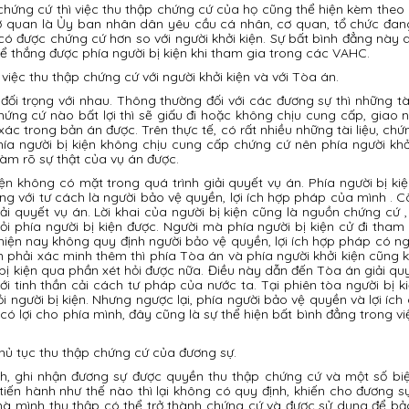
 chứng cứ thì việc thu thập chứng cứ của họ cũng thể hiện kèm theo g
quan là Ủy ban nhân dân yêu cầu cá nhân, cơ quan, tổ chức đang
có được chứng cứ hơn so với người khởi kiện. Sự bất bình đẳng này
hể thắng được phía người bị kiện khi tham gia trong các VAHC.
việc thu thập chứng cứ với người khởi kiện và với Tòa án.
đối trọng với nhau. Thông thường đối với các đương sự thì những tà
hứng cứ nào bất lợi thì sẽ giấu đi hoặc không chịu cung cấp, giao
c trong bản án được. Trên thực tế, có rất nhiều những tài liệu, ch
phía người bị kiện không chịu cung cấp chứng cứ nên phía người k
àm rõ sự thật của vụ án được.
n không có mặt trong quá trình giải quyết vụ án. Phía người bị k
tụng với tư cách là người bảo vệ quyền, lợi ích hợp pháp của mình . 
iải quyết vụ án. Lời khai của người bị kiện cũng là nguồn chứng cứ 
i phía người bị kiện được. Người mà phía người bị kiện cử đi tham g
 hiện nay không quy định người bảo vệ quyền, lợi ích hợp pháp có ngh
 phải xác minh thêm thì phía Tòa án và phía người khởi kiện cũng k
bị kiện qua phần xét hỏi được nữa. Điều này dẫn đến Tòa án giải q
với tinh thần cải cách tư pháp của nước ta. Tại phiên tòa người bị 
 người bị kiện. Nhưng ngược lại, phía người bảo vệ quyền và lợi ích 
 có lợi cho phía mình, đây cũng là sự thể hiện bất bình đẳng trong v
 thủ tục thu thập chứng cứ của đương sự.
ịnh, ghi nhận đương sự được quyền thu thập chứng cứ và một số b
 tiến hành như thế nào thì lại không có quy định, khiến cho đương s
tử mà mình thu thập có thể trở thành chứng cứ và được sử dụng để bả