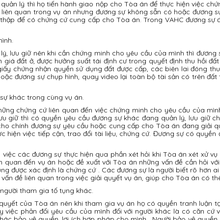
uản lý thì họ tiến hành giao nộp cho Tòa án để thực hiện việc chứn
 liên quan trong vụ án nhưng đương sự không sẵn có hoặc đương s
thu thập để có chứng cứ cung cấp cho Tòa án. Trong VAHC đương sự
ình.
 lý, lưu giữ nên khi cần chứng minh cho yêu cầu của mình thì đương
 giá đất ở, được hưởng suất tái định cư trong quyết định thu hồi đất 
 giấy chứng nhận quyền sử dụng đất được cấp, các biên lai đóng thu
 Hoặc đương sự chụp hình, quay video lại toàn bộ tài sản có trên đất
 sự khác trong cùng vụ án.
hững chứng cứ liên quan đến việc chứng minh cho yêu cầu của mìn
ưu giữ thì có quyền yêu cầu đương sự khác đang quản lý, lưu giữ 
cho chính đương sự yêu cầu hoặc cung cấp cho Tòa án đang giải qu
hiện việc tiếp cận, trao đổi tài liệu, chứng cứ. Đương sự có quyền đư
việc các đương sự thực hiện qua phần xét hỏi khi Tòa án xét xử vụ á
ên quan đến vụ án hoặc đề xuất với Tòa án những vấn đề cần hỏi với n
ũng được xác định là chứng cứ . Các đương sự là người biết rõ hơn ai
 vấn đề liên quan trong việc giải quyết vụ án, giúp cho Tòa án có th
người tham gia tố tụng khác.
quyết của Tòa án nên khi tham gia vụ án họ có quyền tranh luận tạ
việc phản đối yêu cầu của mình đối với người khác là có căn cứ 
hác bảo vệ quyền, lợi ích hợp pháp cho mình . Người bảo vệ quyền