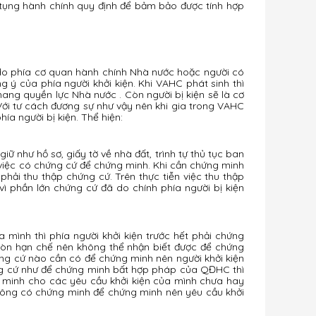
ố tụng hành chính quy định để bảm bảo được tính hợp
 do phía cơ quan hành chính Nhà nước hoặc người có
 của phía người khởi kiện. Khi VAHC phát sinh thì
ang quyền lực Nhà nước . Còn người bị kiện sẽ là cơ
i tư cách đương sự như vậy nên khi gia trong VAHC
hía người bị kiện. Thể hiện:
ữ như hồ sơ, giấy tờ về nhà đất, trình tự thủ tục ban
ong việc có chứng cứ để chứng minh. Khi cần chứng minh
phải thu thập chứng cứ. Trên thực tiễn việc thu thập
vì phần lớn chứng cứ đã do chính phía người bị kiện
mình thì phía người khởi kiện trước hết phải chứng
 còn hạn chế nên không thể nhận biết được để chứng
hứng cứ nào cần có để chứng minh nên người khởi kiện
hứng cứ như để chứng minh bất hợp pháp của QĐHC thì
 minh cho các yêu cầu khởi kiện của mình chưa hay
không có chứng minh để chứng minh nên yêu cầu khởi