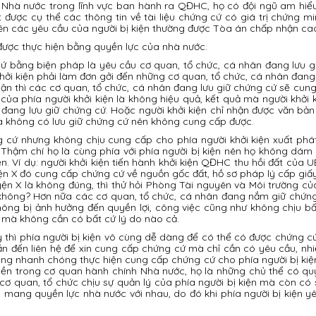
n lý Nhà nước trong lĩnh vực ban hành ra QĐHC, họ có đội ngũ am h
ược cụ thể các thông tin về tài liệu chứng cứ có giá trị chứng minh
 các yêu cầu của người bị kiện thường được Tòa án chấp nhận cao 
được thực hiện bằng quyền lực của nhà nước.
cứ bằng biện pháp là yêu cầu cơ quan, tổ chức, cá nhân đang lưu giữ
khởi kiện phải làm đơn gởi đến những cơ quan, tổ chức, cá nhân đan
n thì các cơ quan, tổ chức, cá nhân đang lưu giữ chứng cứ sẽ cung
của phía người khởi kiện là không hiệu quả, kết quả mà người khởi k
 đang lưu giữ chứng cứ. Hoặc người khởi kiện chỉ nhận được văn bản 
à không có lưu giữ chứng cứ nên không cung cấp được.
cứ nhưng không chịu cung cấp cho phía người khởi kiện xuất phát
n. Thậm chí họ là cùng phía với phía người bị kiện nên họ không dá
ện. Ví dụ: người khởi kiện tiến hành khởi kiện QĐHC thu hồi đất của
 X đó cung cấp chứng cứ về nguồn gốc đất, hồ sơ pháp lý cấp giấy 
yện X là không đúng, thì thử hỏi Phòng Tài nguyên và Môi trường
y không? Hơn nữa các cơ quan, tổ chức, cá nhân đang nắm giữ chứn
hông bị ảnh hưởng đến quyền lợi, công việc cũng như không chịu bấ
 mà không cần có bất cứ lý do nào cả.
y thì phía người bị kiện vô cùng dễ dàng để có thể có được chứng
đến liên hệ để xin cung cấp chứng cứ mà chỉ cần có yêu cầu, nhiề
g nhanh chóng thực hiện cung cấp chứng cứ cho phía người bị kiện. 
n trong cơ quan hành chính Nhà nước, họ là những chủ thể có qu
cơ quan, tổ chức chịu sự quản lý của phía người bị kiện mà còn c
ân mang quyền lực nhà nước với nhau, do đó khi phía người bị kiệ