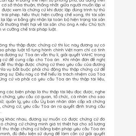
n cơ sở thỏa thuận, thống nhất giữa người muốn lập vi
g được xem là chứng cứ khi được lập đúng trình tự thủ
rái phép. Nếu thực hiện cưỡng chế xong, thì tài sản
i lập vi bằng ghi nhận lại toàn bộ hiện trạng tài sản
ồi thường thiệt hại về tài sản cho ông A nếu Chủ tịch
 vi cưỡng chế trái pháp luật.
ông thu thập được chứng cứ thì lúc này đương sự có
o pháp luật tố tụng hành chính Việt nam chỉ có tính
a đương sự. Tòa án vẫn thụ lí, giải quyết VAHC trong
 cứ để cung cấp cho Tòa án . Khi nhận đơn đề nghị
t để thu thập được chứng cứ theo yêu cầu của đương
ghĩa vụ bắt buộc phải chủ động thu thập chứng cứ để
ng sự. Điều này có thể hiểu là trách nhiệm của Tòa
ứng cứ và phải có yêu cầu Tòa án thu thập tài liệu,
g các biện pháp là thu thập tài liệu đọc được, nghe
àm chứng; yêu cầu cơ quan, tổ chức, cá nhân cho sao
giữ, quản lý; yêu cầu Ủy ban nhân dân cấp xã chứng
u, chứng cứ; yêu cầu Tòa án ra quyết định trưng cầu
.
dạng khác nhau, đương sự muốn có được chứng cứ đó
ó chứng cứ chứng minh giá trị thiệt hại cho số lượng
 thể thu thập chứng cứ bằng biện pháp yêu cầu Tòa án
 minh, đủ điều kiện sử dụng để làm căn cứ giải quyết