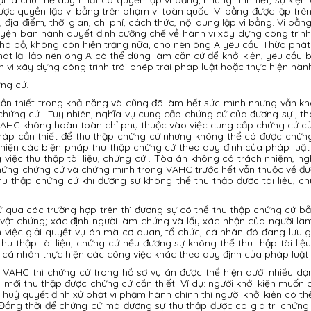
được quyền lập vi bằng trên phạm vi toàn quốc. Vi bằng được lập trê
địa điểm, thời gian, chi phí, cách thức, nội dung lập vi bằng. Vi bằn
uyện ban hành quyết định cưỡng chế về hành vi xây dựng công trình t
há bỏ, không còn hiện trạng nữa, cho nên ông A yêu cầu Thừa phát lạ
át lại lập nên ông A có thể dùng làm căn cứ để khởi kiện, yêu cầu b
i xây dựng công trình trái phép trái pháp luật hoặc thực hiện hành
ng cứ.
n thiết trong khả năng và cũng đã làm hết sức mình nhưng vẫn kh
chứng cứ . Tuy nhiên, nghĩa vụ cung cấp chứng cứ của đương sự , the
yết VAHC không hoàn toàn chỉ phụ thuộc vào việc cung cấp chứng cứ củ
háp cần thiết để thu thập chứng cứ nhưng không thể có được chứng
 hiện các biện pháp thu thập chứng cứ theo quy định của pháp luậ
g việc thu thập tài liệu, chứng cứ . Tòa án không có trách nhiệm, n
hứng chứng cứ và chứng minh trong VAHC trước hết vẫn thuộc về đươ
hu thập chứng cứ khi đương sự không thể thu thập được tài liệu, ch
ứ qua các trường hợp trên thì đương sự có thể thu thập chứng cứ bằn
hập vật chứng; xác định người làm chứng và lấy xác nhận của người l
n việc giải quyết vụ án mà cơ quan, tổ chức, cá nhân đó đang lưu 
u thập tài liệu, chứng cứ nếu đương sự không thể thu thập tài liệ
c cá nhân thực hiện các công việc khác theo quy định của pháp luật 
 VAHC thì chứng cứ trong hồ sơ vụ án được thể hiện dưới nhiều 
ới thu thập được chứng cứ cần thiết. Ví dụ: người khởi kiện muốn c
y huỷ quyết định xử phạt vi phạm hành chính thì người khởi kiện có
. Đồng thời để chứng cứ mà đương sự thu thập được có giá trị chứng