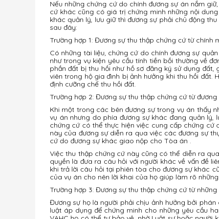
Nếu những chứng cứ do chính đương sự án nắm giữ, q
cứ khác cũng có giá trị chứng minh những nội dung
khác quản lý, lưu giữ thì đương sự phải chủ động 
sau đây:
Trường hợp 1: Đương sự thu thập chứng cứ từ chính m
Có những tài liệu, chứng cứ do chính đương sự quản
như trong vụ kiện yêu cầu tính tiền bồi thường về đơn
phần đất bị thu hồi như hồ sơ đăng ký sử dụng đất,
viên trong hộ gia đình bị ảnh hưởng khi thu hồi đất.
định cưỡng chế thu hồi đất.
Trường hợp 2: Đương sự thu thập chứng cứ từ đương
Khi một trong các bên đương sự trong vụ án thấy n
vụ án nhưng do phía đương sự khác đang quản lý, l
chứng cứ có thể thực hiện việc cung cấp chứng cứ 
này của đương sự diễn ra qua việc các đương sự thực 
cứ do đương sự khác giao nộp cho Tòa án .
Việc thu thập chứng cứ này cũng có thể diễn ra qua 
quyền là đưa ra câu hỏi với người khác về vấn đề li
khi trả lời câu hỏi tại phiên tòa cho đương sự khác c
của vụ án cho nên lời khai của họ giúp làm rõ những
Trường hợp 3: Đương sự thu thập chứng cứ từ những 
Đương sự họ là người phải chịu ảnh hưởng bởi phán 
luật áp dụng để chứng minh cho những yêu cầu hay 
VAHC họ có thể tự bảo vệ, nhờ Luật sư hoặc người k