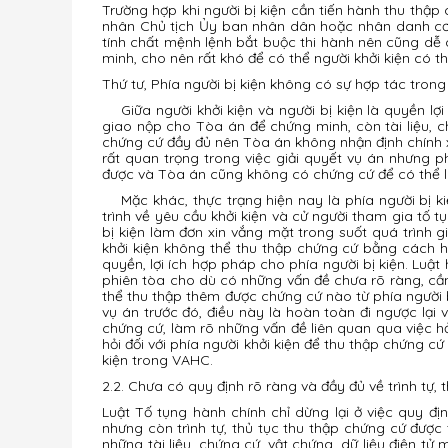
Trường hợp khi người bị kiện cần tiến hành thu thập
nhân Chủ tịch Ủy ban nhân dân hoặc nhân danh cơ 
tính chất mệnh lệnh bắt buộc thi hành nên cũng dễ 
minh, cho nên rất khó để có thể người khởi kiện có t
Thứ tư, Phía người bị kiện không có sự hợp tác trong 
Giữa người khởi kiện và người bị kiện là quyền lợi 
giao nộp cho Tòa án để chứng minh, còn tài liệu, c
chứng cứ đầy đủ nên Tòa án không nhận định chính xá
rất quan trọng trong việc giải quyết vụ án nhưng 
được và Tòa án cũng không có chứng cứ để có thể l
Mặc khác, thực trạng hiện nay là phía người bị kiệ
trình về yêu cầu khởi kiện và cử người tham gia tố 
bị kiện làm đơn xin vắng mặt trong suốt quá trình g
khởi kiện không thể thu thập chứng cứ bằng cách hỏ
quyền, lợi ích hợp pháp cho phía người bị kiện. Luật
phiên tòa cho dù có những vấn đề chưa rõ ràng, cần
thể thu thập thêm được chứng cứ nào từ phía người 
vụ án trước đó, điều này là hoàn toàn đi ngược lại 
chứng cứ, làm rõ những vấn đề liên quan qua việc hỏi
hỏi đối với phía người khởi kiện để thu thập chứng cứ
kiện trong VAHC.
2.2. Chưa có quy định rõ ràng và đầy đủ về trình tự,
Luật Tố tụng hành chính chỉ dừng lại ở việc quy đ
nhưng còn trình tự, thủ tục thu thập chứng cứ được
những tài liệu, chứng cứ, vật chứng, dữ liệu điện 