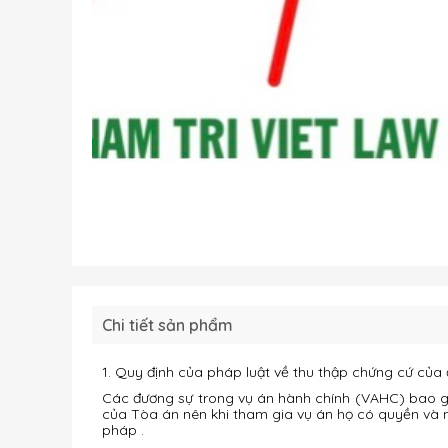
Chi tiết sản phẩm
1. Quy định của pháp luật về thu thập chứng cứ của
Các đương sự trong vụ án hành chính (VAHC) bao gồm
của Tòa án nên khi tham gia vụ án họ có quyền và n
pháp .