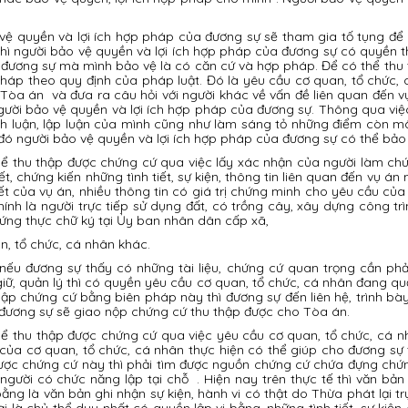
vệ quyền và lợi ích hợp pháp của đương sự sẽ tham gia tố tụng để
ì người bảo vệ quyền và lợi ích hợp pháp của đương sự có quyền thu 
ương sự mà mình bảo vệ là có căn cứ và hợp pháp. Để có thể thu th
áp theo quy định của pháp luật. Đó là yêu cầu cơ quan, tổ chức, cá
Tòa án và đưa ra câu hỏi với người khác về vấn đề liên quan đến vụ
ười bảo vệ quyền và lợi ích hợp pháp của đương sự. Thông qua việc đ
luận, lập luận của mình cũng như làm sáng tỏ những điểm còn mâu 
 đó người bảo vệ quyền và lợi ích hợp pháp của đương sự có thể bảo
hể thu thập được chứng cứ qua việc lấy xác nhận của người làm ch
t, chứng kiến những tình tiết, sự kiện, thông tin liên quan đến vụ á
ết của vụ án, nhiều thông tin có giá trị chứng minh cho yêu cầu của
ính là người trực tiếp sử dụng đất, có trồng cây, xây dựng công trì
hứng thực chữ ký tại Ủy ban nhân dân cấp xã,
n, tổ chức, cá nhân khác.
 nếu đương sự thấy có những tài liệu, chứng cứ quan trọng cần phả
ữ, quản lý thì có quyền yêu cầu cơ quan, tổ chức, cá nhân đang quản
hập chứng cứ bằng biên pháp này thì đương sự đến liên hệ, trình bà
 đương sự sẽ giao nộp chứng cứ thu thập được cho Tòa án.
ể thu thập được chứng cứ qua việc yêu cầu cơ quan, tổ chức, cá n
của cơ quan, tổ chức, cá nhân thực hiện có thể giúp cho đương sự
được chứng cứ này thì phải tìm được nguồn chứng cứ chứa đựng chứ
 người có chức năng lập tại chỗ . Hiện nay trên thực tế thì văn bản
 bằng là văn bản ghi nhận sự kiện, hành vi có thật do Thừa phát lại t
i là chủ thể duy nhất có quyền lập vi bằng, những tình tiết, sự kiệ