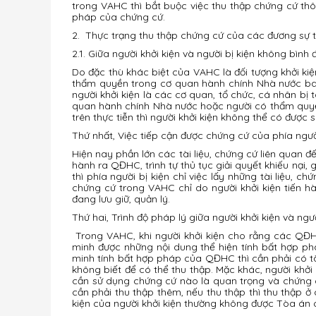
trong VAHC thì bắt buộc việc thu thập chứng cứ thô
pháp của chứng cứ.
2. Thực trạng thu thập chứng cứ của các đương sự t
2.1. Giữa người khởi kiện và người bị kiện không bình
Do đặc thù khác biệt của VAHC là đối tượng khởi k
thẩm quyền trong cơ quan hành chính Nhà nước ban
người khởi kiện là các cơ quan, tổ chức, cá nhân b
quan hành chính Nhà nước hoặc người có thẩm quyề
trên thực tiễn thì người khởi kiện không thể có được
Thứ nhất, Việc tiếp cận được chứng cứ của phía người 
Hiện nay phần lớn các tài liệu, chứng cứ liên quan đ
hành ra QĐHC, trình tự thủ tục giải quyết khiếu nại, 
thì phía người bị kiện chỉ việc lấy những tài liệu,
chứng cứ trong VAHC chỉ do người khởi kiện tiến hà
đang lưu giữ, quản lý.
Thứ hai, Trình độ pháp lý giữa người khởi kiện và ng
Trong VAHC, khi người khởi kiện cho rằng các QĐHC
minh được những nội dung thể hiện tính bất hợp ph
minh tính bất hợp pháp của QĐHC thì cần phải có tài
không biết để có thể thu thập. Mặc khác, người khở
cần sử dụng chứng cứ nào là quan trọng và chứng 
cần phải thu thập thêm, nếu thu thập thì thu thập
kiện của người khởi kiện thường không được Tòa án