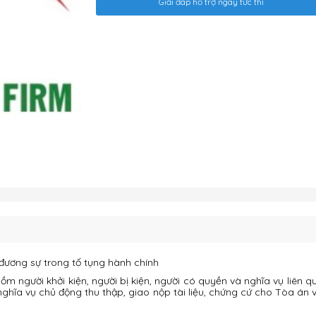
Giải đáp hỗ trợ ngay tức thì
 đương sự trong tố tụng hành chính
 người khởi kiện, người bị kiện, người có quyền và nghĩa vụ liên qu
ghĩa vụ chủ động thu thập, giao nộp tài liệu, chứng cứ cho Tòa án