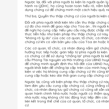
Ngược lại, đối với phía người bị kiện là người quả
hành ra QĐHC, họ cũng hoàn toàn hiểu rõ, nắm bắt đ
dụng chứng cứ để chứng minh một cách hiệu quả, nên
Thứ ba, Quyền thu thập chứng cứ của người bị kiện 
Đối với phía người khởi kiện khi cần thu thập chứng 
cứ đó cho mình để giao nộp cho Tòa án , thì người 
đề nghị họ cung cấp. Nếu yêu cầu này được chấp nhậ
thực tiễn hầu như biện pháp thu thập chứng cứ này 
“không rõ lý do” của các cơ quan, tổ chức, cá nhân
chứng cứ khi có văn bản yêu cầu của Tòa án hoặc l
Các cơ quan, tổ chức, cá nhân đang nắm giữ chứng 
hưởng trực tiếp hoặc gián tiếp từ phía người bị kiệ
có chứng cứ để sử dụng “chống lại” phía người bị ki
cầu Phòng Tài nguyên và Môi trường của UBND huyện
để chứng minh quyết định thu hồi đất của UBND hu
người khởi kiện để chống lại cấp trên của mình ha
kiện vì việc họ không cung cấp chứng cứ thì cũng k
cung cấp hoặc kéo dài thời gian cung cấp chứng cứ
Ngược lại, cũng với biện pháp thu thập chứng cứ nà
làm đơn yêu cầu cung cấp chứng cứ, cũng chẳng cần 
chức, cá nhân đang lưu giữ chứng cứ cũng sẽ sẳn sàn
quan hành chính Nhà nước hoặc người có thẩm quyề
nhà nước này không chỉ tác động trực tiếp đến các 
liên kết trong thể chế của cơ quan, tổ chức, cá nh
cứ.