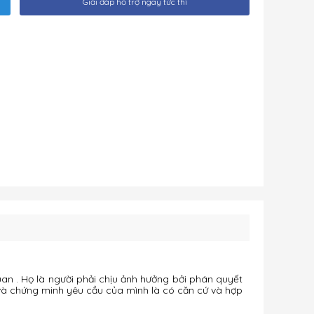
Giải đáp hỗ trợ ngay tức thì
an . Họ là người phải chịu ảnh hưởng bởi phán quyết
 và chứng minh yêu cầu của mình là có căn cứ và hợp