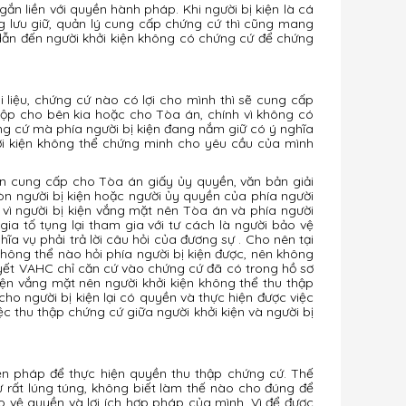
ắn liền với quyền hành pháp. Khi người bị kiện là cá
 lưu giữ, quản lý cung cấp chứng cứ thì cũng mang
 dẫn đến người khởi kiện không có chứng cứ để chứng
i liệu, chứng cứ nào có lợi cho mình thì sẽ cung cấp
 nộp cho bên kia hoặc cho Tòa án, chính vì không có
ứng cứ mà phía người bị kiện đang nắm giữ có ý nghĩa
hởi kiện không thể chứng minh cho yêu cầu của mình
iện cung cấp cho Tòa án giấy ủy quyền, văn bản giải
Còn người bị kiện hoặc người ủy quyền của phía người
, vì người bị kiện vắng mặt nên Tòa án và phía người
ia tố tụng lại tham gia với tư cách là người bảo vệ
ĩa vụ phải trả lời câu hỏi của đương sự . Cho nên tại
hông thể nào hỏi phía người bị kiện được, nên không
uyết VAHC chỉ căn cứ vào chứng cứ đã có trong hồ sơ
kiện vắng mặt nên người khởi kiện không thể thu thập
cho người bị kiện lại có quyền và thực hiện được việc
iệc thu thập chứng cứ giữa người khởi kiện và người bị
iện pháp để thực hiện quyền thu thập chứng cứ. Thế
ự rất lúng túng, không biết làm thế nào cho đúng để
o vệ quyền và lợi ích hợp pháp của mình. Vì để được