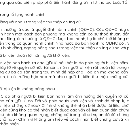
ng qua các biện pháp phải tiến hành đúng trình tự thủ tục Luật T
rong tố tụng hành chính
 đẳng với nhau trong việc thu thập chứng cứ.
iện thường là các là quyết định hành chính (QĐHC). Các QĐHC này
 hành một cách đơn phương mà không cần có sự thoả thuận, đồng ý
ị tác động, ảnh hưởng từ QĐHC được ban hành, họ là chủ thể không m
n trong cơ quan hành chính Nhà nước đã ban hành ra QĐHC đó . Vớ
 sự bình đẳng, ngang bằng nhau trong việc thu thập chứng cứ so với p
bị kiện thuận lợi hơn người khởi kiện.
ến việc ban hành ra các QĐHC hầu hết là do phía người bị kiện nắm gi
giấy tờ về quyền sở hữu tài sản... nên người bị kiện rất thuận lợi tr
 chứng cứ đã có sẳn trong tay mình để nộp cho Tòa án mà không cần 
nh, ít có trường hợp nào mà phía người bị kiện thu thập chứng cứ 
ười bị kiện là không bằng nhau.
 do phía người bị kiện ban hành làm ảnh hưởng đến quyền lợi của 
áp của QĐHC đó. Đối với phía người khởi kiện với trình độ pháp lý
 liệu, chứng cứ nào? Chính vì không thể nhận biết được tài liệu, c
i kiện cũng khó có thể nhận biết được các vấn đề liên quan đến c
cứ nào không quan trọng, chứng cứ trong hồ sơ vụ án đã đủ chứng
 ở chỗ nào? Chính vì không am hiểu về cách nhận biết chứng cứ và 
 chấp nhận.