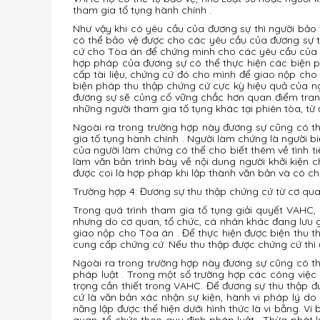
tham gia tố tụng hành chính .
Như vậy khi có yêu cầu của đương sự thì người bảo 
có thể bảo vệ được cho các yêu cầu của đương sự th
cứ cho Tòa án để chứng minh cho các yêu cầu của đ
hợp pháp của đương sự có thể thực hiện các biện ph
cấp tài liệu, chứng cứ đó cho mình để giao nộp cho 
biện pháp thu thập chứng cứ cực kỳ hiệu quả của ng
đương sự sẽ củng cố vững chắc hơn quan điểm tranh 
những người tham gia tố tụng khác tại phiên tòa, từ
Ngoài ra trong trường hợp này đương sự cũng có t
gia tố tụng hành chính . Người làm chứng là người biế
của người làm chứng có thể cho biết thêm về tình ti
làm văn bản trình bày về nội dung người khởi kiện ch
được coi là hợp pháp khi lập thành văn bản và có c
Trường hợp 4: Đương sự thu thập chứng cứ từ cơ qua
Trong quá trình tham gia tố tụng giải quyết VAHC,
nhưng do cơ quan, tổ chức, cá nhân khác đang lưu gi
giao nộp cho Tòa án . Để thực hiện được biện thu t
cung cấp chứng cứ. Nếu thu thập được chứng cứ thì
Ngoài ra trong trường hợp này đương sự cũng có th
pháp luật . Trong một số trường hợp các công việc 
trọng cần thiết trong VAHC. Để đương sự thu thập 
cứ là văn bản xác nhận sự kiện, hành vi pháp lý do
năng lập được thể hiện dưới hình thức là vi bằng. Vi
quan, tổ chức theo quy định pháp luật . Thừa phát lạ