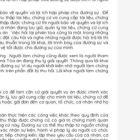
 bảo vệ quyền và lợi ích hợp pháp cho đương sự . Để
thập tài liệu, chứng cứ và cung cấp tài liệu, chứng
ập được chứng cứ thì người bảo vệ quyền và lợi ích
 nhân đang lưu giữ, quản lý tài liệu, chứng cứ cung
 án . Việc hỏi tại phiên tòa cũng là một trong những
ặt câu hỏi và nghe những người được hỏi trả lời thì
thuẫn trong lời khai, lời trình bày của đương sự và
 vệ tốt được cho đương sự của mình.
ứng . Người làm chứng cũng được xem là người tham
n mà Tòa án đang thụ lý giải quyết. Thông qua lời khai
 đương sự. Ví dụ người khởi kiện nhờ người làm chứng
nh trên phần đất bị thu hồi. Lời khai người làm chứng
i có để làm căn cứ giải quyết vụ án được chính xác
 lý, lưu giữ cung cấp cho mình tài liệu, chứng cứ để
y hoặc gởi đơn đến cơ quan, tổ chức, cá nhân nhờ họ
hân thực hiện các công việc khác theo quy định của
 thu thập được chứng cứ, có giá trị chứng minh quan
ng cứ này. Đương sự có thể thu thập từ nguồn chứng
 xác nhận sự kiện, hành vi pháp lý do người có chức
rực tiếp chứng kiến, lập theo yêu cầu của cá nhân, cơ
n cần lập vi bằng thể hiện sự phong phú, đa dạng trên