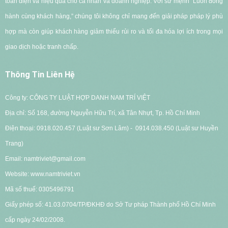
toàn diện và hiệu quả cho cá nhân và doanh nghiệp. Với sứ mệnh “Luôn đồng
hành cùng khách hàng,” chúng tôi không chỉ mang đến giải pháp pháp lý phù
hợp mà còn giúp khách hàng giảm thiểu rủi ro và tối đa hóa lợi ích trong mọi
giao dịch hoặc tranh chấp.
Thông Tin Liên Hệ
Công ty: CÔNG TY LUẬT HỢP DANH NAM TRÍ VIỆT
Địa chỉ: Số 168, đường Nguyễn Hữu Trí, xã Tân Nhựt, Tp. Hồ Chí Minh
Điện thoại: 0918.020.457 (Luật sư Sơn Lâm) - 0914.038.450 (Luật sư Huyền
Trang)
Email: namtriviet@gmail.com
Website: www.namtriviet.vn
Mã số thuế: 0305496791
G
iấy phép số: 41.03.0704/TP/ĐKHĐ do Sở Tư pháp Thành phố Hồ Chí Minh
cấp ngày 24/02/2008.