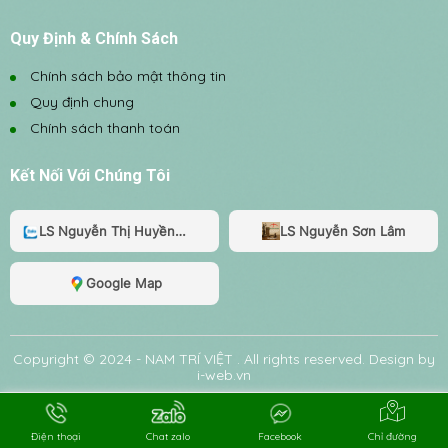
Quy Định & Chính Sách
Chính sách bảo mật thông tin
Quy định chung
Chính sách thanh toán
Kết Nối Với Chúng Tôi
LS Nguyễn Thị Huyền
LS Nguyễn Sơn Lâm
Trang
Google Map
Copyright © 2024 -
NAM TRÍ VIỆT
. All rights reserved.
Design by
i-web.vn
Chỉ đường
Điện thoại
Chat zalo
Facebook