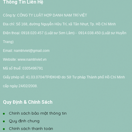
Thông Tin Liên Hệ
Công ty: CÔNG TY LUẬT HỢP DANH NAM TRÍ VIỆT
Địa chỉ: Số 168, đường Nguyễn Hữu Trí, xã Tân Nhựt, Tp. Hồ Chí Minh
Điện thoại: 0918.020.457 (Luật sư Sơn Lâm) - 0914.038.450 (Luật sư Huyền
Trang)
Email: namtriviet@gmail.com
Website: www.namtriviet.vn
Mã số thuế: 0305496791
G
iấy phép số: 41.03.0704/TP/ĐKHĐ do Sở Tư pháp Thành phố Hồ Chí Minh
cấp ngày 24/02/2008.
Quy Định & Chính Sách
Chính sách bảo mật thông tin
Quy định chung
Chính sách thanh toán