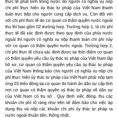
thực tế phát sinh trong nước do người có nghĩa vụ nộp
chi phí thực hiện ủy thác tư pháp của Việt Nam thanh
toán trực tiếp cho người cung cấp dịch vụ. Còn đối với
với chi phí thực tế do cơ quan có thẩm quyền nước ngoài
thu thì bao gồm 02 trường hợp. Trường hợp 1, là chi phí
thực tế đã xác định được theo quy định của phía nước
ngoài thì người có nghĩa vụ nộp thanh toán chi phí này
với cơ quan có thẩm quyền nước ngoài. Trường hợp 2,
chi phí thực tế chưa xác định được tại thời điểm cơ quan
có thẩm quyền yêu cầu ủy thác tư pháp của Việt Nam lập
hồ sơ, cơ quan có thẩm quyền yêu cầu ủy thác tư pháp
của Việt Nam thông báo cho người có nghĩa vụ nộp chi
phí thực hiện ủy thác tư pháp của Việt Nam phải nộp tạm
ứng 03 triệu đồng tại cơ quan thi hành án dân sự cấp tỉnh
nơi cơ quan có thẩm quyền uỷ thác tư pháp về dân sự
của Việt Nam có trụ sở . Quy định việc đóng, thu các
khoản chi phí rõ ràng như trên sẽ đảm bảo cho việc áp
dụng thu và nộp các khoản chi phí ủy thác tư pháp ra
nước ngoài thuận tiện, thống nhất.