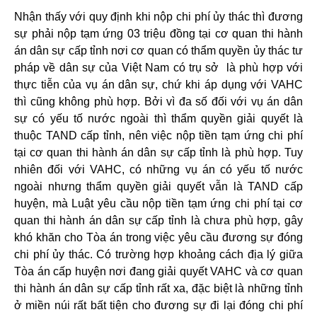
Nhận thấy với quy định khi nộp chi phí ủy thác thì đương
sự phải nộp tạm ứng 03 triệu đồng tại cơ quan thi hành
án dân sự cấp tỉnh nơi cơ quan có thẩm quyền ủy thác tư
pháp về dân sự của Việt Nam có trụ sở là phù hợp với
thực tiễn của vụ án dân sự, chứ khi áp dụng với VAHC
thì cũng không phù hợp. Bởi vì đa số đối với vụ án dân
sự có yếu tố nước ngoài thì thẩm quyền giải quyết là
thuộc TAND cấp tỉnh, nên việc nộp tiền tạm ứng chi phí
tại cơ quan thi hành án dân sự cấp tỉnh là phù hợp. Tuy
nhiên đối với VAHC, có những vụ án có yếu tố nước
ngoài nhưng thẩm quyền giải quyết vẫn là TAND cấp
huyện, mà Luật yêu cầu nộp tiền tạm ứng chi phí tại cơ
quan thi hành án dân sự cấp tỉnh là chưa phù hợp, gây
khó khăn cho Tòa án trong việc yêu cầu đương sự đóng
chi phí ủy thác. Có trường hợp khoảng cách địa lý giữa
Tòa án cấp huyện nơi đang giải quyết VAHC và cơ quan
thi hành án dân sự cấp tỉnh rất xa, đặc biệt là những tỉnh
ở miền núi rất bất tiện cho đương sự đi lại đóng chi phí