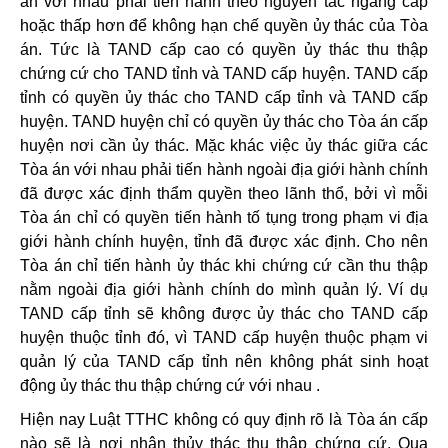
án với nhau phải tiến hành theo nguyên tắc ngang cấp
hoặc thấp hơn để không hạn chế quyền ủy thác của Tòa
án. Tức là TAND cấp cao có quyền ủy thác thu thập
chứng cứ cho TAND tỉnh và TAND cấp huyện. TAND cấp
tỉnh có quyền ủy thác cho TAND cấp tỉnh và TAND cấp
huyện. TAND huyện chỉ có quyền ủy thác cho Tòa án cấp
huyện nơi cần ủy thác. Mặc khác việc ủy thác giữa các
Tòa án với nhau phải tiến hành ngoài địa giới hành chính
đã được xác định thẩm quyền theo lãnh thổ, bởi vì mỗi
Tòa án chỉ có quyền tiến hành tố tụng trong phạm vi địa
giới hành chính huyện, tỉnh đã được xác định. Cho nên
Tòa án chỉ tiến hành ủy thác khi chứng cứ cần thu thập
nằm ngoài địa giới hành chính do mình quản lý. Ví dụ
TAND cấp tỉnh sẽ không được ủy thác cho TAND cấp
huyện thuộc tỉnh đó, vì TAND cấp huyện thuộc phạm vi
quản lý của TAND cấp tỉnh nên không phát sinh hoạt
động ủy thác thu thập chứng cứ với nhau .
Hiện nay Luật TTHC không có quy định rõ là Tòa án cấp
nào sẽ là nơi nhận thủy thác thu thập chứng cứ. Qua