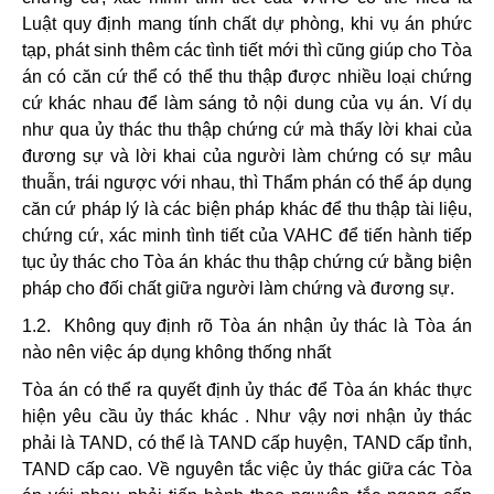
Luật quy định mang tính chất dự phòng, khi vụ án phức
tạp, phát sinh thêm các tình tiết mới thì cũng giúp cho Tòa
án có căn cứ thể có thể thu thập được nhiều loại chứng
cứ khác nhau để làm sáng tỏ nội dung của vụ án. Ví dụ
như qua ủy thác thu thập chứng cứ mà thấy lời khai của
đương sự và lời khai của người làm chứng có sự mâu
thuẫn, trái ngược với nhau, thì Thẩm phán có thể áp dụng
căn cứ pháp lý là các biện pháp khác để thu thập tài liệu,
chứng cứ, xác minh tình tiết của VAHC để tiến hành tiếp
tục ủy thác cho Tòa án khác thu thập chứng cứ bằng biện
pháp cho đối chất giữa người làm chứng và đương sự.
1.2. Không quy định rõ Tòa án nhận ủy thác là Tòa án
nào nên việc áp dụng không thống nhất
Tòa án có thể ra quyết định ủy thác để Tòa án khác thực
hiện yêu cầu ủy thác khác . Như vậy nơi nhận ủy thác
phải là TAND, có thể là TAND cấp huyện, TAND cấp tỉnh,
TAND cấp cao. Về nguyên tắc việc ủy thác giữa các Tòa