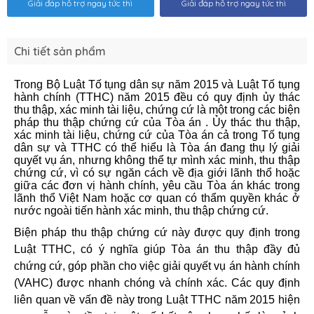
Giải đáp hỗ trợ ngay tức thì
Giải đáp hỗ trợ ngay tức thì
Chi tiết sản phẩm
Trong Bộ Luật Tố tụng dân sự năm 2015 và Luật Tố tụng
hành chính (TTHC) năm 2015 đều có quy định ủy thác
thu thập, xác minh tài liệu, chứng cứ là một trong các biện
pháp thu thập chứng cứ của Tòa án . Ủy thác thu thập,
xác minh tài liệu, chứng cứ của Tòa án cả trong Tố tụng
dân sự và TTHC có thể hiểu là Tòa án đang thụ lý giải
quyết vụ án, nhưng không thể tự mình xác minh, thu thập
chứng cứ, vì có sự ngăn cách về địa giới lãnh thổ hoặc
giữa các đơn vị hành chính, yêu cầu Tòa án khác trong
lãnh thổ Việt Nam hoặc cơ quan có thẩm quyền khác ở
nước ngoài tiến hành xác minh, thu thập chứng cứ.
Biện pháp thu thập chứng cứ này được quy định trong
Luật TTHC, có ý nghĩa giúp Tòa án thu thập đầy đủ
chứng cứ, góp phần cho việc giải quyết vụ án hành chính
(VAHC) được nhanh chóng và chính xác. Các quy định
liên quan về vấn đề này trong Luật TTHC năm 2015 hiện