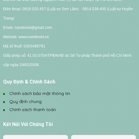
Điện thoại: 0918.020.457 (Luật sư Sơn Lâm) - 0914.038.450 (Luật sư Huyền
Trang)
Email: namtriviet@gmail.com
Website: www.namtriviet.vn
Mã số thuế: 0305496791
G
iấy phép số: 41.03.0704/TP/ĐKHĐ do Sở Tư pháp Thành phố Hồ Chí Minh
cấp ngày 24/02/2008.
Quy Định & Chính Sách
Chính sách bảo mật thông tin
Quy định chung
Chính sách thanh toán
Kết Nối Với Chúng Tôi