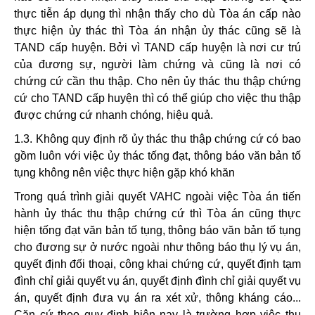
thực tiễn áp dụng thì nhận thấy cho dù Tòa án cấp nào
thực hiện ủy thác thì Tòa án nhận ủy thác cũng sẽ là
TAND cấp huyện. Bởi vì TAND cấp huyện là nơi cư trú
của đương sự, người làm chứng và cũng là nơi có
chứng cứ cần thu thập. Cho nên ủy thác thu thập chứng
cứ cho TAND cấp huyện thì có thể giúp cho việc thu thập
được chứng cứ nhanh chóng, hiệu quả.
1.3. Không quy định rõ ủy thác thu thập chứng cứ có bao
gồm luôn với việc ủy thác tống đạt, thông báo văn bản tố
tụng không nên việc thực hiện gặp khó khăn
Trong quá trình giải quyết VAHC ngoài việc Tòa án tiến
hành ủy thác thu thập chứng cứ thì Tòa án cũng thực
hiện tống đạt văn bản tố tụng, thông báo văn bản tố tụng
cho đương sự ở nước ngoài như thông báo thụ lý vụ án,
quyết định đối thoại, công khai chứng cứ, quyết định tạm
đình chỉ giải quyết vụ án, quyết định đình chỉ giải quyết vụ
án, quyết định đưa vụ án ra xét xử, thông kháng cáo...
Căn cứ theo quy định hiện nay là trường hợp việc thu