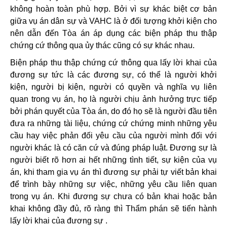
không hoàn toàn phù hợp. Bởi vì sự khác biệt cơ bản
giữa vụ án dân sự và VAHC là ở đối tượng khởi kiện cho
nên dẫn đến Tòa án áp dụng các biện pháp thu thập
chứng cứ thông qua ủy thác cũng có sự khác nhau.
Biện pháp thu thập chứng cứ thông qua lấy lời khai của
đương sự tức là các đương sự, có thể là người khởi
kiện, người bị kiện, người có quyền và nghĩa vụ liên
quan trong vụ án, họ là người chịu ảnh hưởng trực tiếp
bởi phán quyết của Tòa án, do đó họ sẽ là người đầu tiên
đưa ra những tài liệu, chứng cứ chứng minh những yêu
cầu hay việc phản đối yêu cầu của người mình đối với
người khác là có căn cứ và đúng pháp luật. Đương sự là
người biết rõ hơn ai hết những tình tiết, sự kiện của vụ
án, khi tham gia vụ án thì đương sự phải tự viết bản khai
để trình bày những sự việc, những yêu cầu liên quan
trong vụ án. Khi đương sự chưa có bản khai hoặc bản
khai không đầy đủ, rõ ràng thì Thẩm phán sẽ tiến hành
lấy lời khai của đương sự .