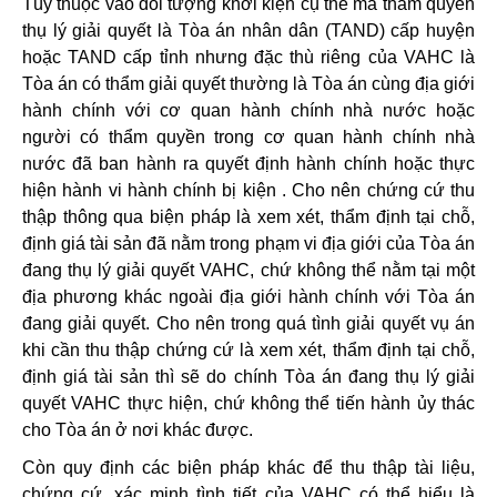
Tùy thuộc vào đối tượng khởi kiện cụ thể mà thẩm quyền
thụ lý giải quyết là Tòa án nhân dân (TAND) cấp huyện
hoặc TAND cấp tỉnh nhưng đặc thù riêng của VAHC là
Tòa án có thẩm giải quyết thường là Tòa án cùng địa giới
hành chính với cơ quan hành chính nhà nước hoặc
người có thẩm quyền trong cơ quan hành chính nhà
nước đã ban hành ra quyết định hành chính hoặc thực
hiện hành vi hành chính bị kiện . Cho nên chứng cứ thu
thập thông qua biện pháp là xem xét, thẩm định tại chỗ,
định giá tài sản đã nằm trong phạm vi địa giới của Tòa án
đang thụ lý giải quyết VAHC, chứ không thể nằm tại một
địa phương khác ngoài địa giới hành chính với Tòa án
đang giải quyết. Cho nên trong quá tình giải quyết vụ án
khi cần thu thập chứng cứ là xem xét, thẩm định tại chỗ,
định giá tài sản thì sẽ do chính Tòa án đang thụ lý giải
quyết VAHC thực hiện, chứ không thể tiến hành ủy thác
cho Tòa án ở nơi khác được.
Còn quy định các biện pháp khác để thu thập tài liệu,
chứng cứ, xác minh tình tiết của VAHC có thể hiểu là