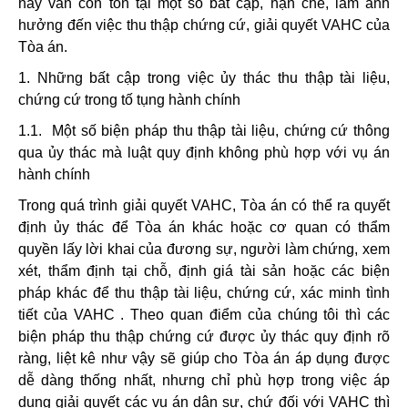
nay vẫn còn tồn tại một số bất cập, hạn chế, làm ảnh
hưởng đến việc thu thập chứng cứ, giải quyết VAHC của
Tòa án.
1. Những bất cập trong việc ủy thác thu thập tài liệu,
chứng cứ trong tố tụng hành chính
1.1. Một số biện pháp thu thập tài liệu, chứng cứ thông
qua ủy thác mà luật quy định không phù hợp với vụ án
hành chính
Trong quá trình giải quyết VAHC, Tòa án có thể ra quyết
định ủy thác để Tòa án khác hoặc cơ quan có thẩm
quyền lấy lời khai của đương sự, người làm chứng, xem
xét, thẩm định tại chỗ, định giá tài sản hoặc các biện
pháp khác để thu thập tài liệu, chứng cứ, xác minh tình
tiết của VAHC . Theo quan điểm của chúng tôi thì các
biện pháp thu thập chứng cứ được ủy thác quy định rõ
ràng, liệt kê như vậy sẽ giúp cho Tòa án áp dụng được
dễ dàng thống nhất, nhưng chỉ phù hợp trong việc áp
dụng giải quyết các vụ án dân sự, chứ đối với VAHC thì