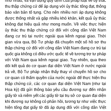
như nhau, và vận dụng quy định của pháp luật về ủy thác
thu thập chứng cứ để áp dụng với ủy thác tống đạt, thông
báo văn bản tố tụng. Cho nên nhiều nơi áp dụng không
được thống nhất và gặp nhiều khó khăn, kết quả ủy thác
không đạt hiệu quả như mong muốn. Về việc thực hiện
ủy thác thu thập chứng cứ đối với công dân Việt Nam
đang cư trú tại nước ngoài qua kênh ngoại giao. Thời
gian vừa qua, Bộ Tư pháp đã chuyển một số hồ sơ thu
thập chứng cứ đối với công dân Việt Nam đang cư trú tại
quốc gia không có điều ước quốc tế về tương trợ tư pháp
với Việt Nam qua kênh ngoại giao. Tuy nhiên, qua theo
dõi kết quả do cơ quan đại diện Việt Nam ở nước ngoài
trả về, Bộ Tư pháp nhận thấy thay vì chuyển hồ sơ cho
cơ quan có thẩm quyền của nước ngoài để thực hiện thu
thập chứng cứ, các cơ quan đại diện Việt Nam (như tại
Hoa kỳ) đã gửi thông báo yêu cầu đương sự đến nhận
giấy tờ và niêm yết các giấy tờ tại trụ sở cơ quan đại diện
khi đương sự không có phản hồi, tương tự như việc thực
hiện tống đạt giấy tờ đã áp dụng đối với công dân Việt