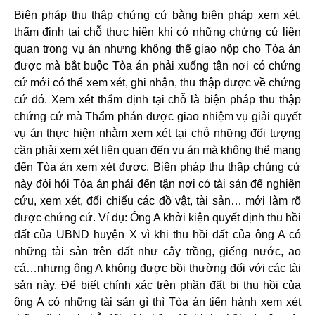
Biện pháp thu thập chứng cứ bằng biện pháp xem xét,
thẩm định tại chỗ thực hiện khi có những chứng cứ liên
quan trong vụ án nhưng không thể giao nộp cho Tòa án
được mà bắt buộc Tòa án phải xuống tận nơi có chứng
cứ mới có thể xem xét, ghi nhận, thu thập được về chứng
cứ đó. Xem xét thẩm định tại chỗ là biện pháp thu thập
chứng cứ mà Thẩm phán được giao nhiệm vụ giải quyết
vụ án thực hiện nhằm xem xét tại chỗ những đối tượng
cần phải xem xét liên quan đến vụ án mà không thể mang
đến Tòa án xem xét được. Biện pháp thu thập chúng cứ
này đòi hỏi Tòa án phải đến tận nơi có tài sản để nghiên
cứu, xem xét, đối chiếu các đồ vật, tài sản… mới làm rõ
được chứng cứ. Ví dụ: Ông A khởi kiện quyết định thu hồi
đất của UBND huyện X vì khi thu hồi đất của ông A có
những tài sản trên đất như cây trồng, giếng nước, ao
cá…nhưng ông A không được bồi thường đối với các tài
sản này. Để biết chính xác trên phần đất bị thu hồi của
ông A có những tài sản gì thì Tòa án tiến hành xem xét