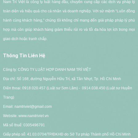
Nam Trí Việt là công ty luật hàng đầu, chuyên cung cấp các dịch vụ pháp lý
toàn diện và hiệu quả cho cá nhân và doanh nghiệp. Với sứ mệnh “Luôn đồng
hành cùng khách hàng,” chúng tôi không chỉ mang đến giải pháp pháp lý phù
hợp mà còn giúp khách hàng giảm thiểu rủi ro và tối đa hóa lợi ích trong mọi
giao dịch hoặc tranh chấp.
Thông Tin Liên Hệ
Công ty: CÔNG TY LUẬT HỢP DANH NAM TRÍ VIỆT
Địa chỉ: Số 168, đường Nguyễn Hữu Trí, xã Tân Nhựt, Tp. Hồ Chí Minh
Điện thoại: 0918.020.457 (Luật sư Sơn Lâm) - 0914.038.450 (Luật sư Huyền
Trang)
Email: namtriviet@gmail.com
Website: www.namtriviet.vn
Mã số thuế: 0305496791
G
iấy phép số: 41.03.0704/TP/ĐKHĐ do Sở Tư pháp Thành phố Hồ Chí Minh